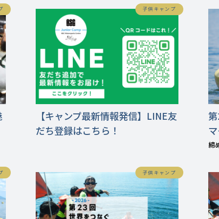
プ
子供キャンプ
魅
【キャンプ最新情報発信】LINE友
第
だち登録はこちら！
マ
締
プ
子供キャンプ