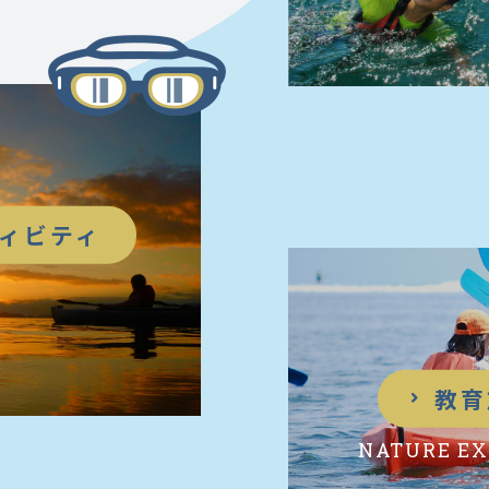
ィビティ
Y
教育
NATURE EX
て