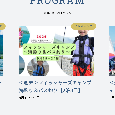
PROGRAM
募集中のプログラム
プ
子供キャンプ
ー
＜週末＞フィッシャーズキャンプ
＜
海釣り＆バス釣り【2泊3日】
ャ
9月19〜21日
9月