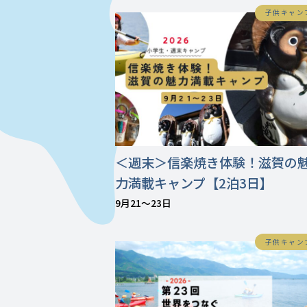
子供キャン
＜週末＞信楽焼き体験！滋賀の
力満載キャンプ【2泊3日】
9月21〜23日
子供キャン