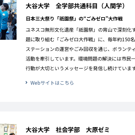
大谷大学 全学部共通科目（人間学）
日本三大祭り「祇園祭」の“ごみゼロ”大作戦
ユネスコ無形文化遺産「祇園祭」の宵山で深刻化
題に取り組む「ごみゼロ大作戦」に、毎年約150
ステーションの運営やごみ回収を通じ、ボランテ
活動を牽引しています。環境問題の解決には市民
行動が大切というメッセージを発信し続けていま
Webサイトはこちら
大谷大学 社会学部 大原ゼミ