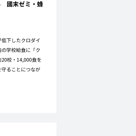
科 國末ゼミ・蜂
が低下したクロダイ
内の学校給食に「ク
校・14,000食を
を守ることにつなが