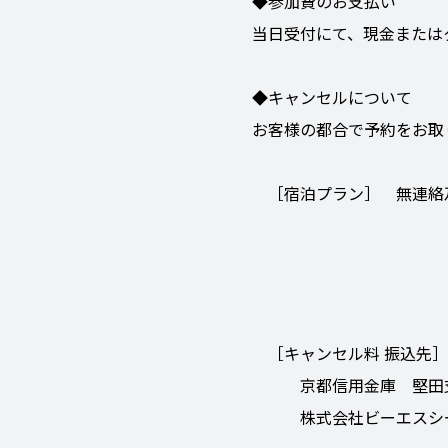
◆参加費のお支払い
当日受付にて、現金または
◆キャンセルについて
お客様の都合で予約をお取
［宿泊プラン］ 無連絡
３～２日
７～４日
20～８日前
［キャンセル料 振込先］
京都信用金庫 堅田支店
株式会社ビーエスシー